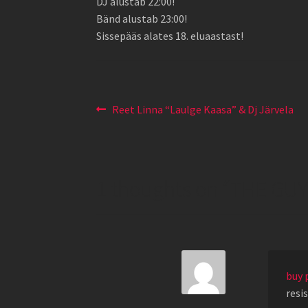
DJ alustab 22:00!
Bänd alustab 23:00!
Sissepääs alates 18. eluaastast!
Navigeerimine
Eelmine
Reet Linna “Laulge Kaasa” & Dj Järvela
postitus:
1 thoughts on “
THE GUYS
buy 
resi