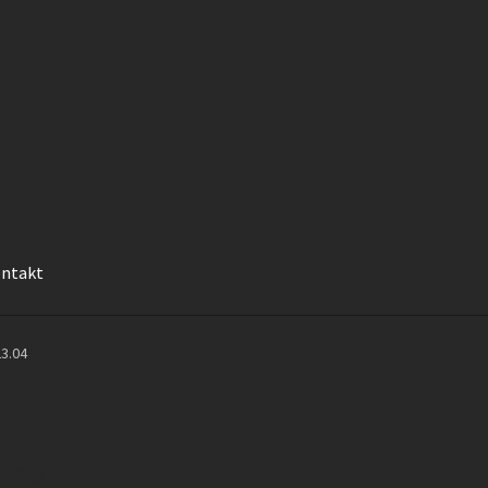
ntakt
ogid
Kannu family confirmation
Kassa
Kontakt
Magustoidud
Menü
23.04
d
Privaatsuspoliitika
Täname liitumast Familyga
Üritused
 23.04