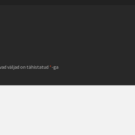
ad väljad on tähistatud
*
-ga