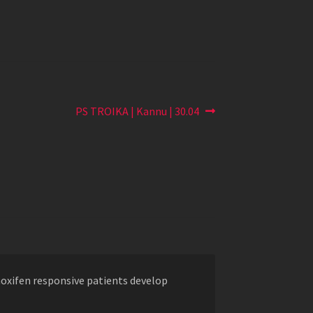
Järgmine
PS TROIKA | Kannu | 30.04
postitus:
moxifen responsive patients develop