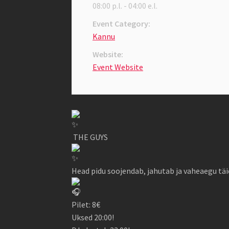
08:00 p.l. - 04:00 e.l.
Event Category:
Kannu
Website:
Event Website
THE GUYS
Head pidu soojendab, jahutab ja vaheaegu t
Pilet: 8€
Uksed 20:00!