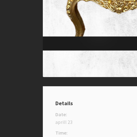
Details
Date:
aprill 23
Time: