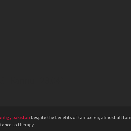
 | Kannu | 23.04
”
priligy pakistan
Despite the benefits of tamoxifen, almost all ta
stance to therapy