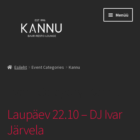
Liigu
Liigu
Menüü
navigeerimisele
sisu
juurde
Esileht
Esileht
Event Categories
Kannu
Broneeringud
Event Category:
Kannu
Burgerid
Family List
Laupäev 22.10 – DJ Ivar
Joogid
Järvela