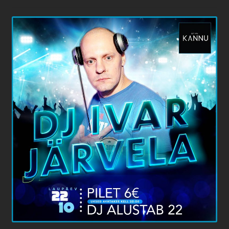
Kannu family confirmation
Kassa
Kontakt
Magustoidud
Menüü
Müügitingimused
Ostukorv
Pitsad
Pood