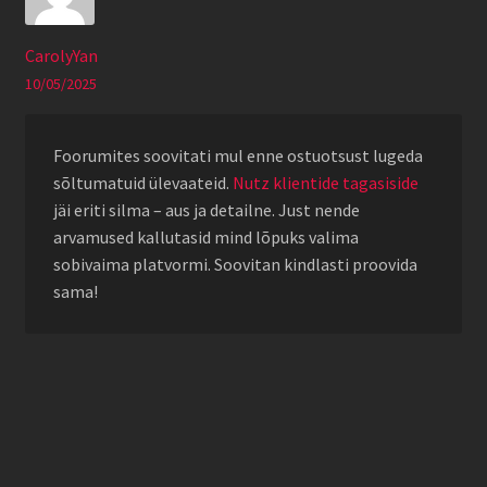
CarolyYan
10/05/2025
Foorumites soovitati mul enne ostuotsust lugeda
sõltumatuid ülevaateid.
Nutz klientide tagasiside
jäi eriti silma – aus ja detailne. Just nende
arvamused kallutasid mind lõpuks valima
sobivaima platvormi. Soovitan kindlasti proovida
sama!