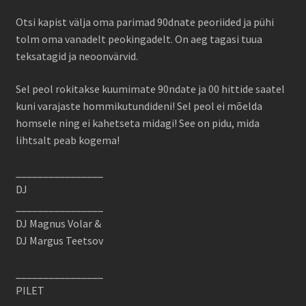
Otsi kapist välja oma parimad 90dnate peoriided ja pühi
tolm oma vanadelt peokingadelt. On aeg tagasi tuua
teksatagid ja neoonvärvid.
Sel peol rokitakse kuumimate 90ndate ja 00 hittide saatel
kuni varajaste hommikutundideni! Sel peol ei mõelda
homsele ning ei kahetseta midagi! See on pidu, mida
lihtsalt peab kogema!
________________
DJ
________________
DJ Magnus Volar &
DJ Margus Teetsov
________________
PILET