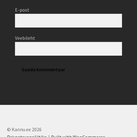
E-post
Veebileht
© Kannu.ee 2026
Privaatsuspoliitika
Built with WooCommerce
.