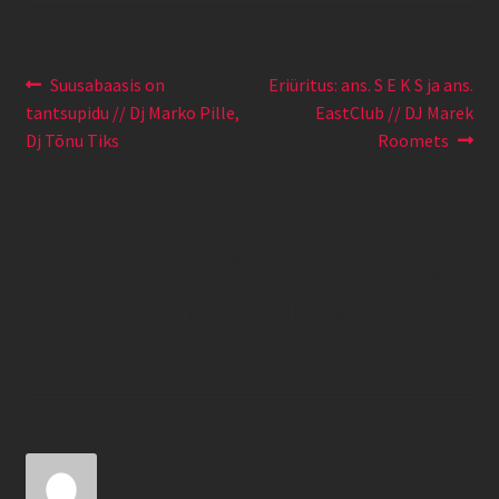
Navigeerimine
Eelmine
Järgmine
Suusabaasis on
Eriüritus: ans. S E K S ja ans.
postitus:
postitus:
tantsupidu // Dj Marko Pille,
EastClub // DJ Marek
Dj Tõnu Tiks
Roomets
1 thoughts on “
Suured 90ndad
ja 00ndad // DJ Volar &
Teetsov
”