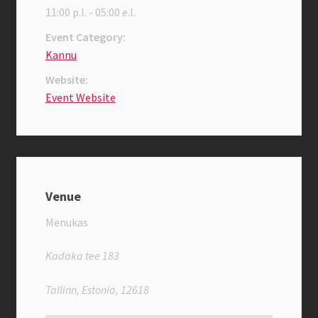
11:00 p.l. - 05:00 e.l.
Praed
Event Category:
Kannu
Privaatsuspoliitika
Website:
Event Website
Täname liitumast Familyga
Üritused
Venue
Menukas
Kadaka tee 183
Tallinn, Estonia, 12618