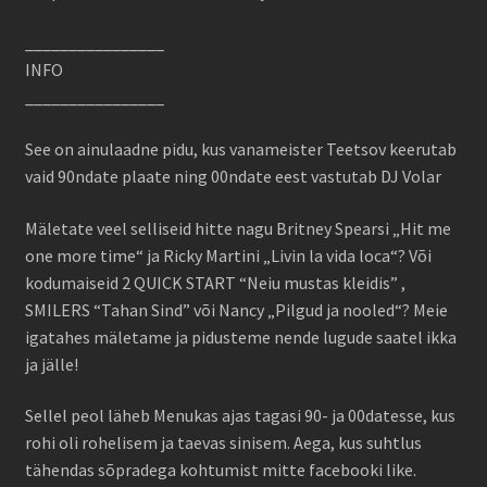
________________
INFO
________________
See on ainulaadne pidu, kus vanameister Teetsov keerutab
vaid 90ndate plaate ning 00ndate eest vastutab DJ Volar
Mäletate veel selliseid hitte nagu Britney Spearsi „Hit me
one more time“ ja Ricky Martini „Livin la vida loca“? Või
kodumaiseid 2 QUICK START “Neiu mustas kleidis” ,
SMILERS “Tahan Sind” või Nancy „Pilgud ja nooled“? Meie
igatahes mäletame ja pidusteme nende lugude saatel ikka
ja jälle!
Sellel peol läheb Menukas ajas tagasi 90- ja 00datesse, kus
rohi oli rohelisem ja taevas sinisem. Aega, kus suhtlus
tähendas sõpradega kohtumist mitte facebooki like.