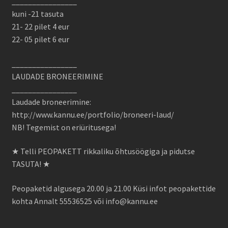
________________
kuni -21 tasuta
21- 22 pilet 4 eur
22- 05 pilet 6 eur
________________
LAUDADE BRONEERIMINE
________________
Laudade broneerimine:
http://www.kannu.ee/portfolio/broneeri-laud/
NB! Tegemist on eriüritusega!
★ Telli PEOPAKETT rikkaliku õhtusöögiga ja pidutse
TASUTA! ★
Peopaketid algusega 20.00 ja 21.00 Küsi infot peopakettide
kohta Annalt 55536525 või info@kannu.ee