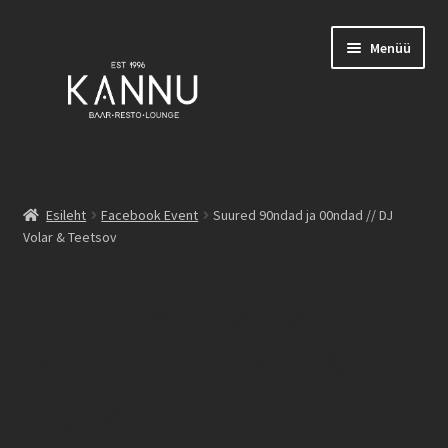
Liigu
Liigu
Menüü
navigeerimisele
sisu
juurde
Esileht
Esileht
Facebook Event
Suured 90ndad ja 00ndad // DJ
Volar & Teetsov
Broneeringud
Burgerid
Suured 90ndad ja
Family List
00ndad // DJ Volar &
Teetsov
Joogid