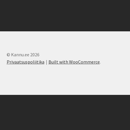
© Kannu.ee 2026
Privaatsuspoliitika
Built with WooCommerce
.