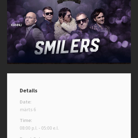
Kannu family confirmation
Kassa
Kontakt
Magustoidud
Menüü
Müügitingimused
Details
Ostukorv
Date:
märts 6
Pitsad
Time:
08:00 p.l. - 05:00 e.l.
Pood