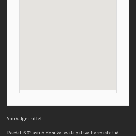
Viru Valge esitleb:
Reedel, 6.03 astub Menuka lavale palavalt armastatud