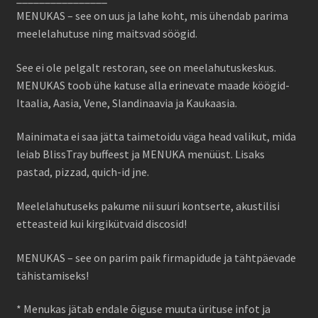
MENUKAS – see on uus ja lahe koht, mis ühendab parima
meelelahutuse ning maitsvad söögid.
See ei ole pelgalt restoran, see on meelahutuskeskus.
MENUKAS toob ühe katuse alla erinevate maade köögid-
Itaalia, Aasia, Vene, Slandinaavia ja Kaukaasia.
Mainimata ei saa jätta taimetoidu väga head valikut, mida
leiab BlissTray buffeest ja MENUKA menüüst. Lisaks
pastad, pizzad, quich-id jne.
Meelelahutuseks pakume nii suuri kontserte, akustilisi
etteasteid kui kirgikütvaid discosid!
MENUKAS – see on parim paik firmapidude ja tähtpäevade
tähistamiseks!
* Menukas jätab endale õiguse muuta ürituse infot ja