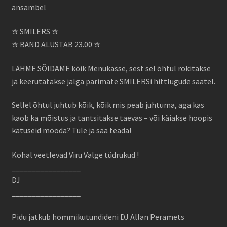
ansambel
✮ SMILERS ✮
✮ BÄND ALUSTAB 23.00 ✮
LÄHME SÕIDAME kõik Menukasse, sest sel õhtul rokitakse
ja keerutatakse jalga parimate SMILERSi hittlugude saatel.
Sellel õhtul juhtub kõik, kõik mis peab juhtuma, aga kas
kaob ka mõistus ja tantsitakse taevas – või käiakse hoopis
katuseid mööda? Tule ja saa teada!
Kohal veetlevad Viru Valge tüdrukud !
_________________
DJ
_________________
Pidu jatkub hommikutundideni DJ Allan Peramets