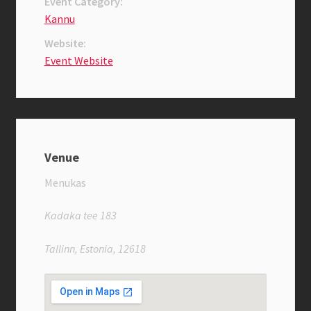
Event Category:
Kannu
Praed
Website:
Privaatsuspoliitika
Event Website
Täname liitumast Familyga
Üritused
Venue
Menukas
Kadaka tee 183
Tallinn, Estonia, 12618