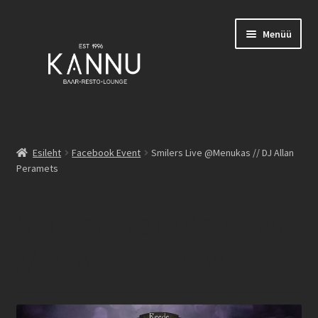
Liigu
Liigu
Menüü
navigeerimisele
sisu
juurde
Esileht
Esileht
Facebook Event
Smilers Live @Menukas // DJ Allan
Peramets
Broneeringud
Burgerid
Smilers Live @Menukas
Family List
// DJ Allan Peramets
Joogid