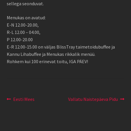
sellega seonduvat.
Menukas on avatud:
E-N 12.00-20.00,
R-L 12.00 – 04.00,
P 12.00-20.00
E-R 12.00-15.00 on väljas BlissTray taimetoidubuffee ja
Kannu Lihabuffee ja Menukas rikkalik menüü.
Rohkem kui 100 erinevat toitu, IGA PÄEV!
Navigeerimine
Eelmine
Järgmine
Eesti Mees
Vallatu Naistepäeva Pidu
postitus:
postitus: