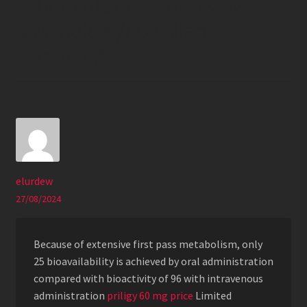
1 thoughts on “
Smilers Live
@Menukas // DJ Allan
Peramets
”
elurdew
27/08/2024
Because of extensive first pass metabolism, only
25 bioavailability is achieved by oral administration
compared with bioactivity of 96 with intravenous
administration
priligy 60 mg price
Limited