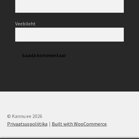
Veebileht
© Kannu.ee 2026
Privaatsuspoliitika
Built with WooCommerce
.