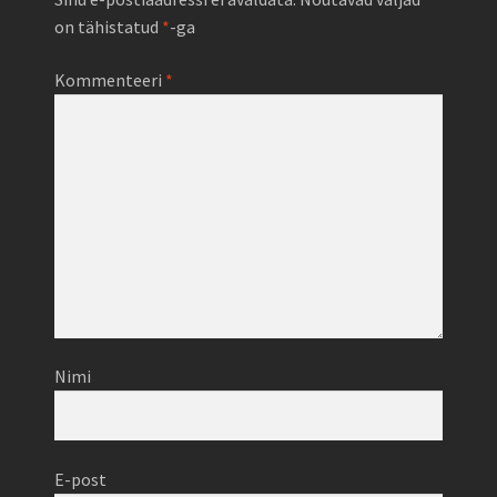
on tähistatud
*
-ga
Kommenteeri
*
Nimi
E-post