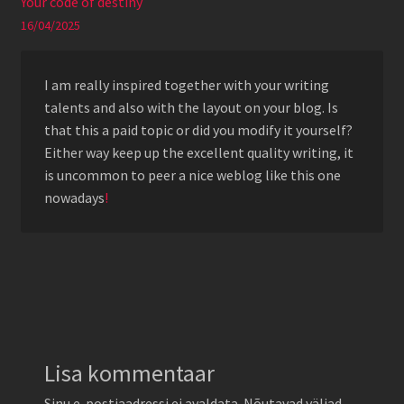
Your code of destiny
16/04/2025
I am really inspired together with your writing
talents and also with the layout on your blog. Is
that this a paid topic or did you modify it yourself?
Either way keep up the excellent quality writing, it
is uncommon to peer a nice weblog like this one
nowadays
!
Lisa kommentaar
Sinu e-postiaadressi ei avaldata.
Nõutavad väljad