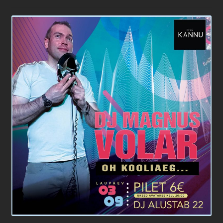
Kannu family confirmation
Kassa
Kontakt
Magustoidud
Menüü
Müügitingimused
Ostukorv
Pitsad
Pood