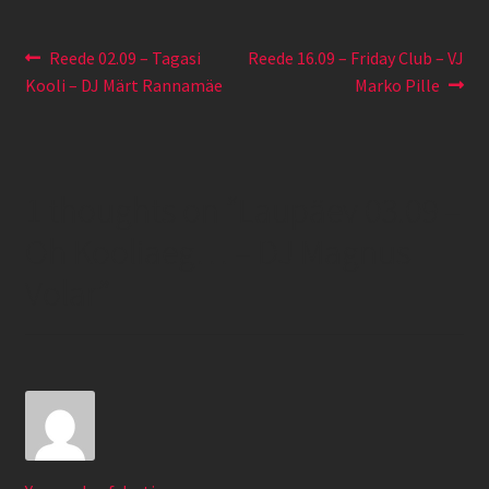
Navigeerimine
Eelmine
Järgmine
Reede 02.09 – Tagasi
Reede 16.09 – Friday Club – VJ
postitus:
postitus:
Kooli – DJ Märt Rannamäe
Marko Pille
1 thoughts on “
Laupäev 03.09 –
Oh Kooliaeg… – DJ Magnus
Volar
”