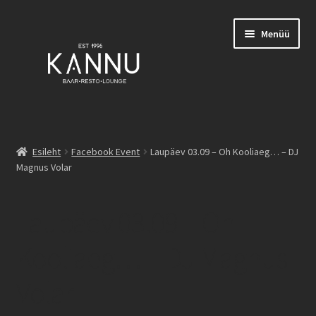
Liigu
Liigu
Menüü
navigeerimisele
sisu
juurde
Esileht
Esileht
Facebook Event
Laupäev 03.09 – Oh Kooliaeg… – DJ
Magnus Volar
Broneeringud
Burgerid
Laupäev 03.09 – Oh
Family List
Kooliaeg… – DJ Magnus
Volar
Joogid