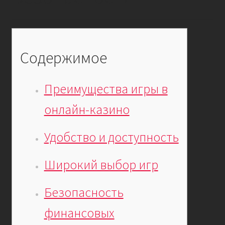
Kannu family confirmation
Kassa
Содержимое
Kontakt
Magustoidud
Преимущества игры в
онлайн-казино
Menüü
Удобство и доступность
Müügitingimused
Широкий выбор игр
Ostukorv
Pitsad
Безопасность
финансовых
Pood