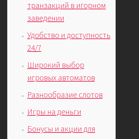
транзакций в игорном
Praed
заведении
Privaatsuspoliitika
Удобство и доступность
Täname liitumast Familyga
24/7
Üritused
Широкий выбор
игровых автоматов
Разнообразие слотов
Игры на деньги
Бонусы и акции для