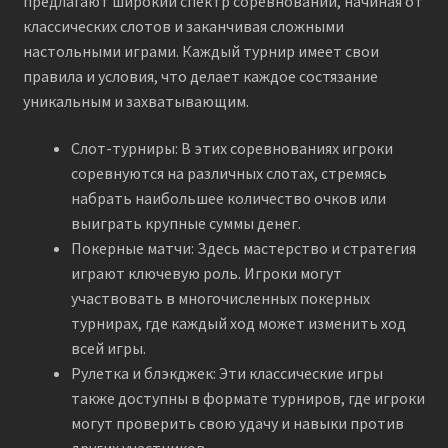
предлагают широкий спектр соревнований, начиная от
классических слотов и заканчивая сложными
настольными играми. Каждый турнир имеет свои
правила и условия, что делает каждое состязание
уникальным и захватывающим.
Слот-турниры: В этих соревнованиях игроки
соревнуются на различных слотах, стремясь
набрать наибольшее количество очков или
выиграть крупные суммы денег.
Покерные матчи: Здесь мастерство и стратегия
играют ключевую роль. Игроки могут
участвовать в многочисленных покерных
турнирах, где каждый ход может изменить ход
всей игры.
Рулетка и блэкджек: Эти классические игры
также доступны в формате турниров, где игроки
могут проверить свою удачу и навыки против