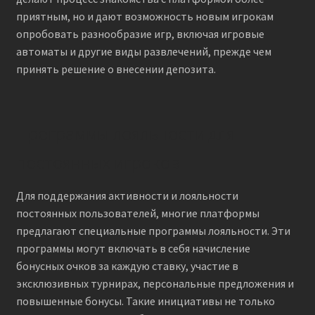
приятным, но и дают возможность новым игрокам
опробовать разнообразие игр, включая игровые
автоматы и другие виды развлечений, прежде чем
принять решение о внесении депозита.
Программы лояльности для
постоянных игроков
Для поддержания активности и лояльности
постоянных пользователей, многие платформы
предлагают специальные программы лояльности. Эти
программы могут включать в себя начисление
бонусных очков за каждую ставку, участие в
эксклюзивных турнирах, персональные предложения и
повышенные бонусы. Такие инициативы не только