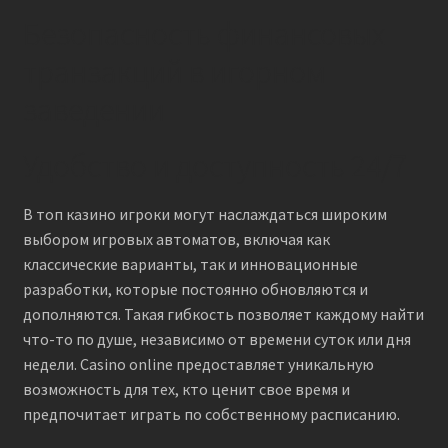
Безопасность финансовых
транзакций в игорном
заведении
Удобство и доступность 24/7
В топ казино игроки могут наслаждаться широким
выбором игровых автоматов, включая как
классические варианты, так и инновационные
разработки, которые постоянно обновляются и
дополняются. Такая гибкость позволяет каждому найти
что-то по душе, независимо от времени суток или дня
недели. Casino online предоставляет уникальную
возможность для тех, кто ценит свое время и
предпочитает играть по собственному расписанию.