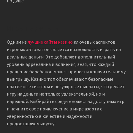
по душе.
Игры на деньги
Одним из
лучшие сайты казино
ключевых аспектов
игровых автоматов является возможность играть на
реальные деньги. Это добавляет дополнительный
уровень адреналина и волнения, зная, что каждый
вращение барабанов может привести к значительному
выигрышу. Казино топ обеспечивают безопасные
платежные системы и регулярные выплаты, что делает
игру на деньги не только увлекательной, но и
надежной. Выбирайте среди множества доступных игр
и начните свое приключение в мире азарта с
уверенностью в качестве и надежности
предоставляемых услуг.