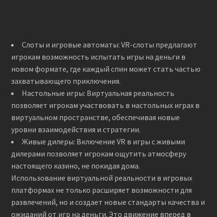
Примеры использования VR в
игровых заведениях
Слоты и игровые автоматы: VR-слоты предлагают
игрокам возможность испытать игры на деньги в
новом формате, где каждый спин может стать частью
захватывающего приключения.
Настольные игры: Виртуальная реальность
позволяет игрокам участвовать в настольных играх в
виртуальном пространстве, обеспечивая новые
уровни взаимодействия и стратегии.
Живые дилеры: Включение VR в игры с живыми
дилерами позволяет игрокам ощутить атмосферу
настоящего казино, не покидая дома.
Использование виртуальной реальности в игровых
платформах не только расширяет возможности для
развлечений, но и создает новые стандарты качества и
ожиданий от игр на деньги. Это движение вперед в