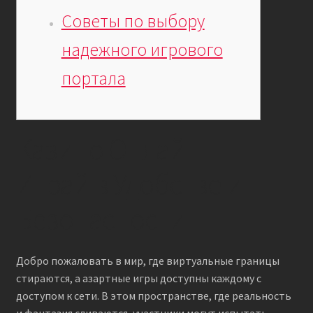
Советы по выбору
надежного игрового
портала
Казино Онлайн –
Играй в Удобстве и
Безопасности
Добро пожаловать в мир, где виртуальные границы
стираются, а азартные игры доступны каждому с
доступом к сети. В этом пространстве, где реальность
и фантазия сливаются, участники могут испытать