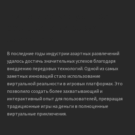
Технологии виртуальной
реальности в игровых
заведениях
В последние годы индустрии азартных развлечений
удалось достичь значительных успехов благодаря
внедрению передовых технологий. Одной из самых
заметных инноваций стало использование
виртуальной реальности в игровых платформах. Это
позволило создать более захватывающий и
интерактивный опыт для пользователей, превращая
традиционные игры на деньги в полноценные
виртуальные приключения.