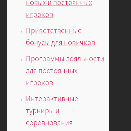
новых и постоянных
игроков
Приветственные
бонусы для новичков
Программы лояльности
для постоянных
игроков
Интерактивные
турниры и
соревнования