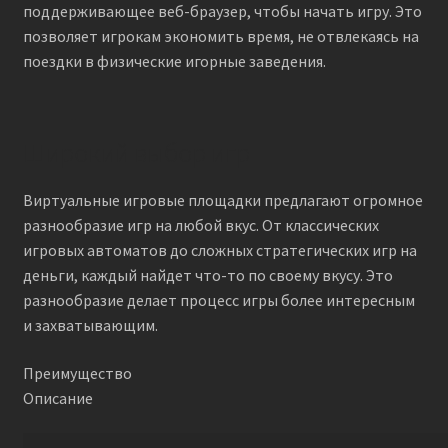
поддерживающее веб-браузер, чтобы начать игру. Это
позволяет игрокам экономить время, не отвлекаясь на
поездки в физические игорные заведения.
Широкий выбор игр
Виртуальные игровые площадки предлагают огромное
разнообразие игр на любой вкус. От классических
игровых автоматов до сложных стратегических игр на
деньги, каждый найдет что-то по своему вкусу. Это
разнообразие делает процесс игры более интересным
и захватывающим.
Преимущество
Описание