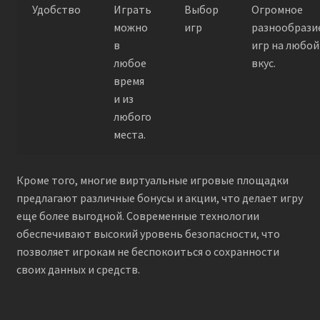
Удобство
Играть
Выбор
Огромное
можно
игр
разнообрази
в
игр на любой
любое
вкус.
время
и из
любого
места.
Кроме того, многие виртуальные игровые площадки
предлагают различные бонусы и акции, что делает игру
еще более выгодной. Современные технологии
обеспечивают высокий уровень безопасности, что
позволяет игрокам не беспокоиться о сохранности
своих данных и средств.