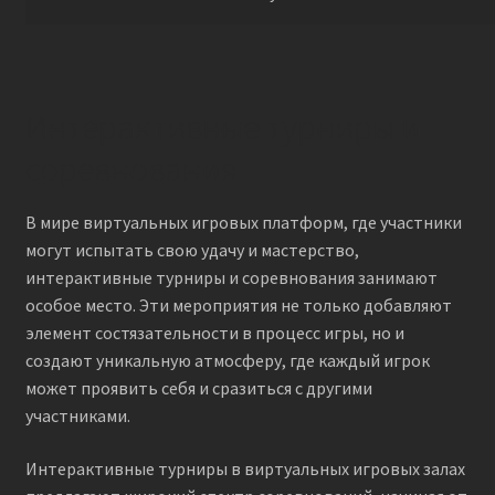
Интерактивные турниры и
соревнования
В мире виртуальных игровых платформ, где участники
могут испытать свою удачу и мастерство,
интерактивные турниры и соревнования занимают
особое место. Эти мероприятия не только добавляют
элемент состязательности в процесс игры, но и
создают уникальную атмосферу, где каждый игрок
может проявить себя и сразиться с другими
участниками.
Интерактивные турниры в виртуальных игровых залах