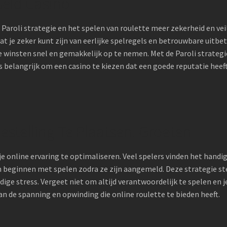
Geld Casino
 Paroli strategie en het spelen van roulette meer zekerheid en veil
at je zeker kunt zijn van eerlijke spelregels en betrouwbare uitbe
e winsten snel en gemakkelijk op te nemen. Met de Paroli strategi
belangrijk om een casino te kiezen dat een goede reputatie heeft en
estelling Te Plaatsen. Groeten
e online ervaring te optimaliseren. Veel spelers vinden het handi
en beginnen met spelen zodra ze zijn aangemeld. Deze strategie ste
e stress. Vergeet niet om altijd verantwoordelijk te spelen en je
an de spanning en opwinding die online roulette te bieden heeft.