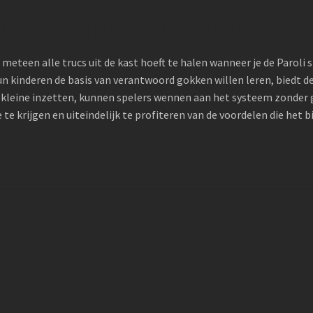
Te Oefenen (Ook Als Ouder)
meteen alle trucs uit de kast hoeft te halen wanneer je de Paroli s
n kinderen de basis van verantwoord gokken willen leren, biedt de
kleine inzetten, kunnen spelers wennen aan het systeem zonder gr
e krijgen en uiteindelijk te profiteren van de voordelen die het b