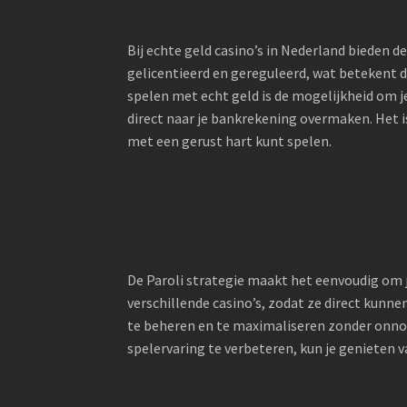
Uitbetalen Bij Een Echt 
Bij echte geld casino’s in Nederland bieden de
gelicentieerd en gereguleerd, wat betekent d
spelen met echt geld is de mogelijkheid om j
direct naar je bankrekening overmaken. Het is 
met een gerust hart kunt spelen.
Klik Hier Om De Online B
De Paroli strategie maakt het eenvoudig om j
verschillende casino’s, zodat ze direct kunn
te beheren en te maximaliseren zonder onnodig
spelervaring te verbeteren, kun je genieten v