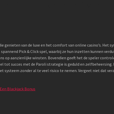
: Het Online Roulette Systee
 die genieten van de luxe en het comfort van online casino’s. Het
n spannend Pick & Click spel, waarbij ze hun inzetten kunnen verd
ans op aanzienlijke winsten. Bovendien geeft het de speler contro
l tot succes met de Paroli strategie is geduld en zelfbeheersing.
et systeem zonder al te veel risico te nemen. Vergeet niet dat ver
 Een Blackjack Bonus