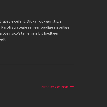
trategie oefent. Dit kan ook gunstig zijn
 Paroli strategie een eenvoudige en veilige
ote risico’s te nemen. Dit biedt een
iedt.
Järgmine
Zimpler Casinon
postitus: