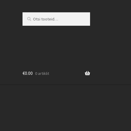
Otsi:
Otsi
€
0.00
0 artiklit
ü