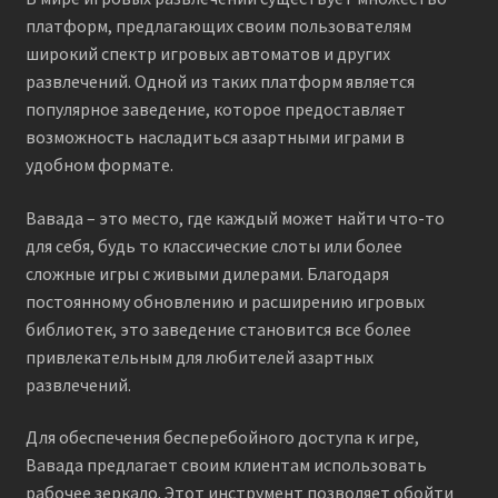
платформ, предлагающих своим пользователям
широкий спектр игровых автоматов и других
развлечений. Одной из таких платформ является
популярное заведение, которое предоставляет
возможность насладиться азартными играми в
удобном формате.
Вавада – это место, где каждый может найти что-то
для себя, будь то классические слоты или более
сложные игры с живыми дилерами. Благодаря
постоянному обновлению и расширению игровых
библиотек, это заведение становится все более
привлекательным для любителей азартных
развлечений.
Для обеспечения бесперебойного доступа к игре,
Вавада предлагает своим клиентам использовать
рабочее зеркало. Этот инструмент позволяет обойти