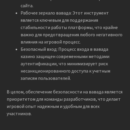
сайта.
Рабочее зеркало вавада: Этот инструмент
является ключевым для поддержания
стабильности работы платформы, что крайне
важно для предотвращения любого негативного
влияния на игровой процесс.
Безопасный вход: Процесс входа в вавада
казино защищен современными методами
аутентификации, что минимизирует риск
несанкционированного доступа к учетным
записям пользователей.
В целом, обеспечение безопасности на вавада является
приоритетом для команды разработчиков, что делает
игровой опыт надежным и удобным для всех
участников.