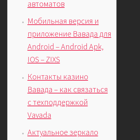
автоматов
Мобильная версия и
приложение Вавада для
Android – Android Apk,
IOS – ZIXS
Контакты казино
Вавада – как связаться
с техподдержкой
Vavada
Актуальное зеркало