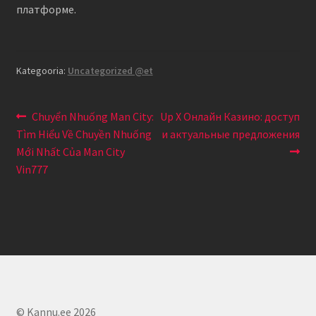
платформе.
Kategooria:
Uncategorized @et
Navigeerimine
Eelmine
Järgmine
Chuyển Nhuống Man City:
Up X Онлайн Казино: доступ
postitus:
postitus:
Tìm Hiểu Về Chuyền Nhuống
и актуальные предложения
Mới Nhất Của Man City
Vin777
© Kannu.ee 2026