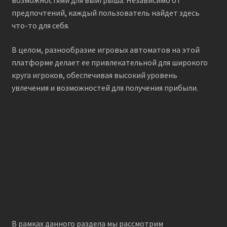
возможностями для выигрыша. Независимо от
предпочтений, каждый пользователь найдет здесь
что-то для себя.
В целом, разнообразие игровых автоматов на этой
платформе делает ее привлекательной для широкого
круга игроков, обеспечивая высокий уровень
увлечения и возможностей для получения прибыли.
Мобильная версия и
приложение Вавада для
Android – Android Apk, IOS –
ZIXS
В рамках данного раздела мы рассмотрим