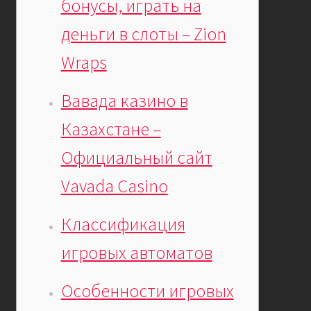
бонусы, играть на
Praed
деньги в слоты – Zion
Wraps
Privaatsuspoliitika
Вавада казино в
Täname liitumast Familyga
Казахстане –
Üritused
Официальный сайт
Vavada Casino
Классификация
игровых автоматов
Особенности игровых