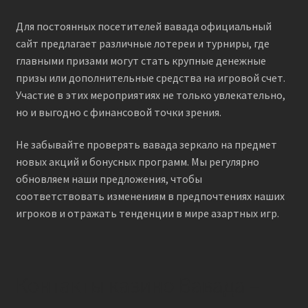
Для постоянных посетителей вавада официальный
сайт предлагает различные лотереи и турниры, где
главными призами могут стать крупные денежные
призы или дополнительные средства на игровой счет.
Участие в этих мероприятиях не только увлекательно,
но и выгодно с финансовой точки зрения.
Не забывайте проверять вавада зеркало на предмет
новых акций и бонусных программ. Мы регулярно
обновляем наши предложения, чтобы
соответствовать изменениям в предпочтениях наших
игроков и отражать тенденции в мире азартных игр.
Контакты казино Вавада –