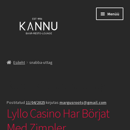
Liigu
Liigu
Menüü
navigeerimisele
sisu
juurde
Esileht
Esileht
snabba-uttag
Broneeringud
Rubriik:
snabba-uttag
Burgerid
Family List
Postitatud
11/04/2025
kirjutas
margusroots@gmail.com
Lyllo Casino Har Börjat
Joogid
Med Zimpler