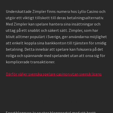
Underskattade Zimpler finns numera hos Lyllo Casino och
utgör ett viktigt tillskott till deras betalningsalternativ.
Med Zimpler kan spelare hantera sina insättningar och
uttag på ett snabbt och säkert sätt. Zimpler, som har
blivit alltmer populärt i Sverige, ger användarna möjlighet
att enkelt koppla sina bankkonton till tjänsten för smidig
betalning. Detta innebär att spelare kan fokusera på det
roliga och spännande med spelandet utan att oroa sig för
komplicerade transaktioner.
Därför väljer svenska spelare casinon utan svensk licens
Mer Om Zimpler Hos Spelbolag
Sportbloggare är en stor bloggportal med ett brett