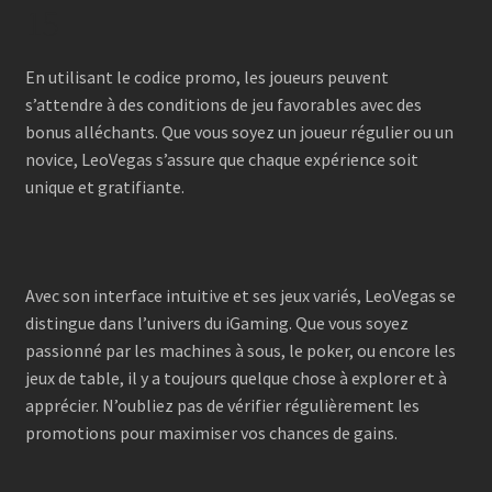
15
En utilisant le codice promo, les joueurs peuvent
s’attendre à des conditions de jeu favorables avec des
bonus alléchants. Que vous soyez un joueur régulier ou un
novice, LeoVegas s’assure que chaque expérience soit
unique et gratifiante.
Avec son interface intuitive et ses jeux variés, LeoVegas se
distingue dans l’univers du iGaming. Que vous soyez
passionné par les machines à sous, le poker, ou encore les
jeux de table, il y a toujours quelque chose à explorer et à
apprécier. N’oubliez pas de vérifier régulièrement les
promotions pour maximiser vos chances de gains.