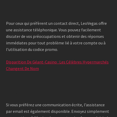
Praed
Telefono
Privaatsuspoliitika
Pour ceux qui préfèrent un contact direct, LeoVegas offre
une assistance téléphonique. Vous pouvez facilement
discuter de vos préoccupations et obtenir des réponses
Täname liitumast Familyga
immédiates pour tout problème lié à votre compte ou à
l’utilisation du codice promo.
Üritused
Disparition De Géant-Casino : Les Célèbres Hypermarchés
Changent De Nom
Email
Si vous préférez une communication écrite, l’assistance
par email est également disponible. Envoyez simplement