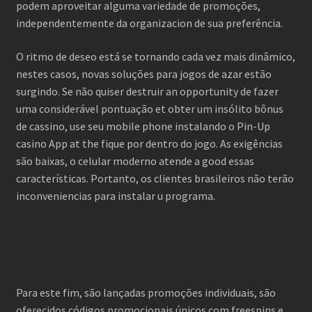
podem aproveitar alguma variedade de promoções,
independentemente da organizacion de sua preferência.
O ritmo de deseo está se tornando cada vez mais dinâmico,
nestes casos, novas soluções para jogos de azar estão
surgindo. Se não quiser destruir an opportunity de fazer
uma considerável pontuação et obter um insólito bônus
de cassino, use seu mobile phone instalando o Pin-Up
casino App at the fique por dentro do jogo. As exigências
são baixas, o celular moderno atende a good essas
características. Portanto, os clientes brasileiros não terão
inconveniencias para instalar u programa.
Pin-up Bet Apk Get For Android
Para este fim, são lançadas promoções individuais, são
oferecidos códigos promocionais únicos com freespins e