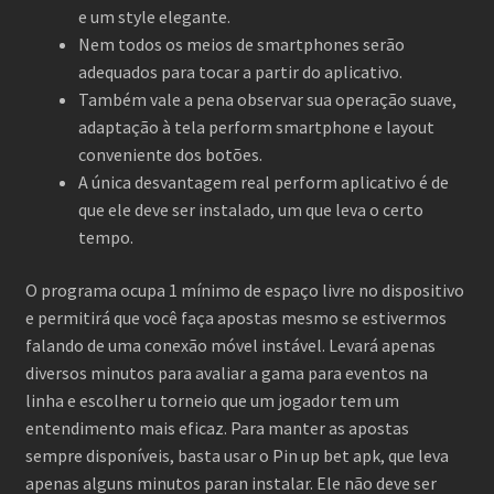
e um style elegante.
Nem todos os meios de smartphones serão
adequados para tocar a partir do aplicativo.
Também vale a pena observar sua operação suave,
adaptação à tela perform smartphone e layout
conveniente dos botões.
A única desvantagem real perform aplicativo é de
que ele deve ser instalado, um que leva o certo
tempo.
O programa ocupa 1 mínimo de espaço livre no dispositivo
e permitirá que você faça apostas mesmo se estivermos
falando de uma conexão móvel instável. Levará apenas
diversos minutos para avaliar a gama para eventos na
linha e escolher u torneio que um jogador tem um
entendimento mais eficaz. Para manter as apostas
sempre disponíveis, basta usar o Pin up bet apk, que leva
apenas alguns minutos paran instalar. Ele não deve ser