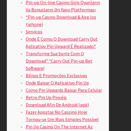
Pin-up On-line Casino Giriş Oyunların
Praed
Və Bonusların Ən Yaxşı Platforması
“Pin-up Casino Download & App Ios
(iphone)
Privaatsuspoliitika
Serviços
Onde E Como O Download Carry Out
Täname liitumast Familyga
Aplicativo Pin Upward É Realizado?
Transforme Sua Sorte Com O
Üritused
Download” “Carry Out Pin-up Bet
Software!
Bônus E Promoções Exclusivas
Onde Baixar O Aplicativo Pin Up
Como Pin Upwards Baixar Para Celular
Retro Pin Up Pincéis
Download Afin De Android (apk)
Fazer Apostas No Cassino Hoje
Tornou-se Um Mais Simples Possível
Pin Up Casino On The Internet Az