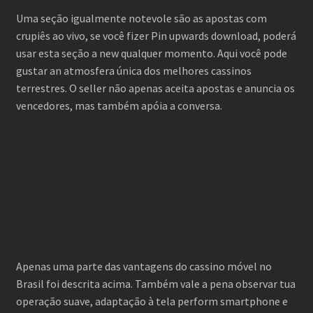
Uma seção igualmente notevole são as apostas com
crupiês ao vivo, se você fizer Pin upwards download, poderá
usar esta seção a new qualquer momento. Aqui você pode
gustar an atmosfera única dos melhores cassinos
terrestres. O seller não apenas aceita apostas e anuncia os
vencedores, mas também apóia a conversa.
Pin-up On The Internet Casino
Giriş Oyunların Və Bonusların
Ən Yaxşı Platforması
Apenas uma parte das vantagens do cassino móvel no
Brasil foi descrita acima. Também vale a pena observar tua
operação suave, adaptação à tela perform smartphone e