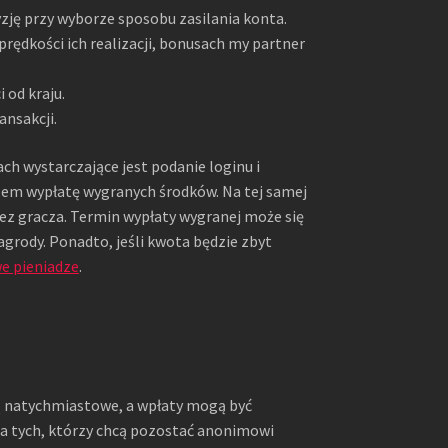
zję przy wyborze sposobu zasilania konta.
prędkości ich realizacji, bonusach my partner
 od kraju.
ansakcji.
ch wystarczające jest podanie loginu i
e em wypłatę wygranych środków. Na tej samej
zez gracza. Termin wypłaty wygranej może się
grody. Ponadto, jeśli kwota będzie zbyt
e pieniadze
.
są natychmiastowe, a wpłaty mogą być
la tych, którzy chcą pozostać anonimowi