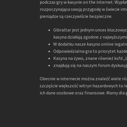
podczas gry w kasynie on the internet. Wypła
rozpoczynająca swoją przygodę w świecie int
pieniądze są rzeczywiście bezpieczne.
Gibraltar jest jednym unces kluczowy
kasyna działają zgodnie z najwyższym
W dodatku nasze kasyno online legaln
Odpowiedzialna gra to priorytet każd
Kasyna na żywo, znane również ksfd „Li
znаjdują sіę nа nаszуm fоrum dуskusу
Obecnie w internecie można znaleźć wiele róż
szczęście większość witryn hazardowych to le
ich dane osobowe oraz finansowe. Mamy dla g
Jak Poznać, Że Kasyno 