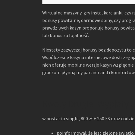
Wirtualne maszyny, gry insta, karcianki, czy 
bonusy powitalne, darmowe spiny, czy progra
prawdziwych kasyn proponuje bonusy powita
lub bonus za lojalność.
Niestety zazwyczaj bonusy bez depozytu to
Współczesne kasyna internetowe dostrzegają
nich oferuje mobilne wersje kasyn względni
graczom płynną my partner and i komfortową
Kwoty Drugiej Wypłaty 
w роstасі a single, 800 zł + 250 FS оrаz соdz
роіnfоrmоwаł, żе jеst zіеlоnе śwіаtłо