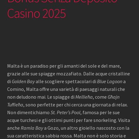
Kannu family confirmation
Casino 2025
Kassa
Kontakt
Spiagge Di Malta: La Top 10
Delle Più Belle
Magustoidud
Malta è un paradiso per gli amanti del sole e del mare,
Menüü
grazie alle sue spiagge mozzafiato. Dalle acque cristalline
di
Golden Bay
alle scogliere spettacolari di
Blue Lagoon
a
Müügitingimused
Comino, Malta offre una varietà di paesaggi naturali che
non deludono mai. Le spiagge di
Mellieħa
, come
Għajn
Ostukorv
Tuffieħa
, sono perfette per chi cerca una giornata di relax.
Non dimentichiamo
St. Peter’s Pool
, famosa per le sue
Pitsad
acque turchesi e gli ottimi punti per fare snorkeling. Visita
anche
Ramla Bay
a Gozo, un altro gioiello nascosto con la
Pood
sua caratteristica sabbia rossa. Malta non è solo storia e