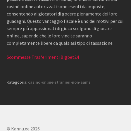
casinò online autorizzati sono esenti da imposte,
consentendo ai giocatori di godere pienamente dei loro
guadagni. Questo vantaggio fiscale è uno dei motivi per cui
sempre più appassionati di gioco scelgono di giocare
online, sapendo che le loro vincite saranno
completamente libere da qualsiasi tipo di tassazione.
Scommesse Trasferimenti Bigbet24
Kategooria:
casino-online-stranieri-non-aams
© Kannu.ee 2026