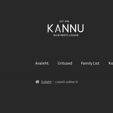
Liigu
Liigu
navigeerimisele
sisu
juurde
Avaleht
Üritused
Family List
Ko
Esileht
Broneeringud
Burgerid
Family List
Jo
Esileht
casinò online it
Müügitingimused
Ostukorv
Pitsad
Pood
Prae
Rubriik:
casinò onli