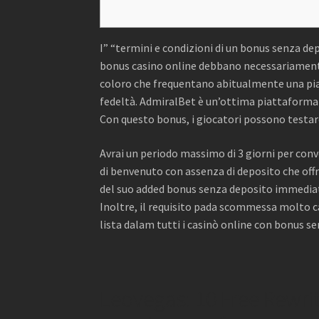
I” “termini e condizioni di un bonus senza dep
bonus casino online debbano necessariamente 
coloro che frequentano abitualmente una p
fedeltà. AdmiralBet è un’ottima piattaforma p
Con questo bonus, i giocatori possono testare 
Avrai un periodo massimo di 3 giorni per conve
di benvenuto con assenza di deposito che offr
del suo added bonus senza deposito immediato
Inoltre, il requisito pada scommessa molto cal
lista dalam tutti i casinò online con bonus s
Leovegas: 10 Free Rewr