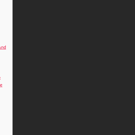
 And
o
ne
?