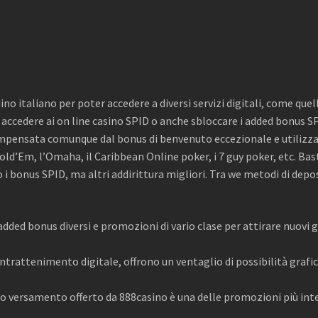
nza Almacén Immediato
no italiano per poter accedere a diversi servizi digitali, come quelli
accedere ai on line casino SPID o anche sbloccare i added bonus S
 compensata comunque dal bonus di benvenuto eccezionale e utilizza
ld’Em, l’Omaha, il Caribbean Online poker, i 7 guy poker, etc. Bast
 i bonus SPID, ma altri addirittura migliori. Tra we metodi di dep
dded bonus diversi e promozioni di vario clase per attirare nuovi gio
trattenimento digitale, offrono un ventaglio di possibilità graf
mo versamento offerto da 888casino è una delle promozioni più int