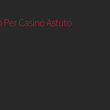
 Per Casinò Astuto
y Migliori In