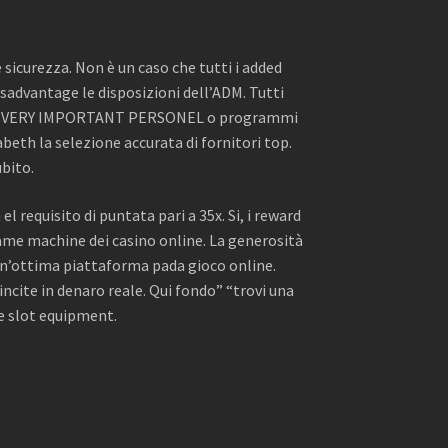
 sicurezza. Non è un caso che tutti i added
sadvantage le disposizioni dell’ADM. Tutti
testo VERY IMPORTANT PERSONEL o programmi
eth la selezione accurata di fornitori top.
ubito.
 requisito di puntata pari a 35x. Si, i reward
game machine dei casino online. La generosità
 un’ottima piattaforma pada gioco online.
ncite in denaro reale. Qui fondo” “trovi una
le slot equipment.
” “documenti + 40