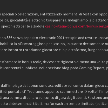
i speciali o celebrazioni, enfatizzando momenti di festa con oppor
rosità, giocabilità electronic trasparenza. Indaghiamo le piattafo
o specchietti per le allodole
casino-italia-bonus.com/bonus/senza
no 55€ senza deposito electronic 200 free spin and rewrite una vo
abilità la più svantaggiosa per i casino, in quanto decisamente one
eriore incontro tra arianne giocatore e la piattaforma, fungendo w
asformato in bonus reale, dev’essere rigiocato almeno una volta p
dei contenuti pubblicati nella sezione blog pada Gaming Report, pi
go dall’impiego del bonus sono accreditate sul conto dalam gioco
uisiti di puntata ti” “vedranno appunto scommettere “X volte” l’i
 di una somma di denaro sul conto di gara degli utenti. Esistono an
tto di determinati titoli, ma for each un tempo limitato (solita