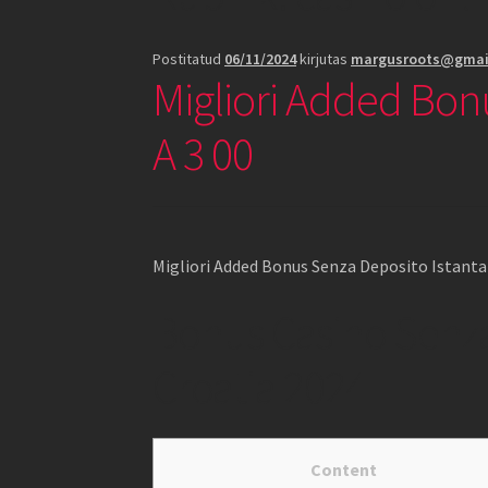
Postitatud
06/11/2024
kirjutas
margusroots@gmai
Migliori Added Bon
A 3 00
Migliori Added Bonus Senza Deposito Istanta
Bonus Casino Senza 
Croatia 2024
Content