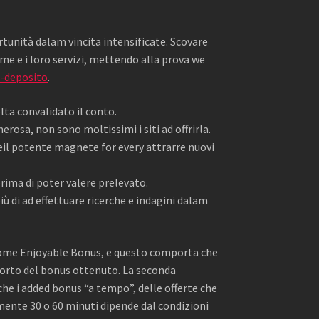
tunità dalam vincita intensificate. Scovare
rme e i loro servizi, mettendo alla prova we
-deposito
.
lta convalidato il conto.
rosa, non sono moltissimi i siti ad offrirla.
eil potente magnete for every attrarre nuovi
rima di poter valere prelevato.
ù di ad effettuare ricerche e indagini dalam
 come Enjoyable Bonus, e questo comporta che
mporto del bonus ottenuto. La seconda
che i added bonus “a tempo”, delle offerte che
mente 30 o 60 minuti dipende dal condizioni