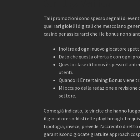
Samtliga Verifica
Tali promozioni sono spesso segnali di event
quei rari gioielli digitali che mescolano gene
casinò per assicurarci che i le bonus non sian
Inoltre ad ogni nuovo giocatore spetta
Dato che questa offerta è con ogni prob
Questo clase di bonus è spesso il ant
utenti.
Quando il Entertaining Bonus viene tr
Mi occupo della redazione e revisione 
settore.
Come già indicato, le vincite che hanno luo
il giocatore soddisfi elle playthrough. I req
tipologia, invece, prevede l’accredito diretto
garantiscono giocate gratuite approach cospe