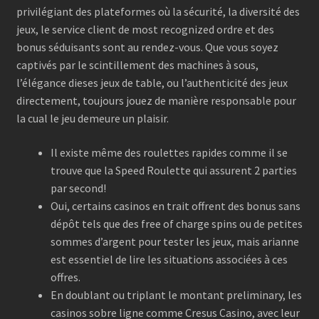
privilégiant des plateformes où la sécurité, la diversité des
jeux, le service client de most recognized ordre et des
bonus séduisants sont au rendez-vous. Que vous soyez
captivés par le scintillement des machines à sous,
l’élégance dieses jeux de table, ou l’authenticité des jeux
directement, toujours jouez de manière responsable pour
la cual le jeu demeure un plaisir.
Il existe même des roulettes rapides comme il se
trouve que la Speed Roulette qui assurent 2 parties
par second!
Oui, certains casinos en trait offrent des bonus sans
dépôt tels que des free of charge spins ou de petites
sommes d’argent pour tester les jeux, mais arianne
est essentiel de lire les situations associées à ces
offres.
En doublant ou triplant le montant preliminary, les
casinos sobre ligne comme Cresus Casino, avec leur