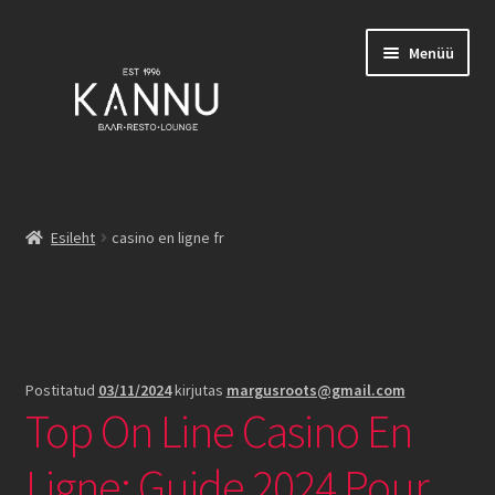
Liigu
Liigu
Menüü
navigeerimisele
sisu
juurde
Esileht
Esileht
casino en ligne fr
Broneeringud
Rubriik:
casino en ligne fr
Burgerid
Family List
Postitatud
03/11/2024
kirjutas
margusroots@gmail.com
Top On Line Casino En
Joogid
Ligne: Guide 2024 Pour