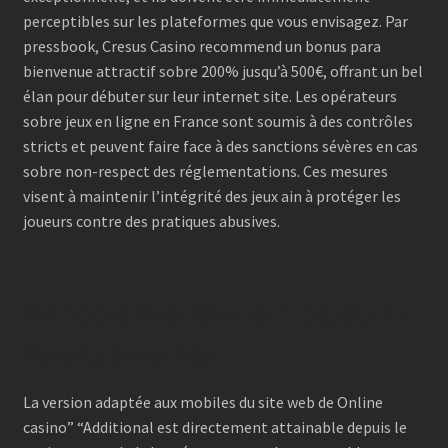
perceptibles sur les plateformes que vous envisagez. Par
pressbook, Cresus Casino recommend un bonus para
bienvenue attractif sobre 200% jusqu’à 500€, offrant un bel
élan pour débuter sur leur internet site. Les opérateurs
sobre jeux en ligne en France sont soumis à des contrôles
stricts et peuvent faire face à des sanctions sévères en cas
sobre non-respect des réglementations. Ces mesures
visent à maintenir l’intégrité des jeux ain à protéger les
joueurs contre des pratiques abusives.
Méthodes Para Paiement: Dépôts Ain
Retraits Simplifiés
La version adaptée aux mobiles du site web de Online
casino” “Additional est directement attainable depuis le