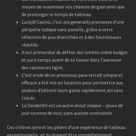
moyen de maximiser vos chances de gain ainsi que
de prolonger le temps de tableau.
Lucky8 Casino, c’est are generally promesse d’une
péripétie ludique sans pareille, grâce à votre
sélection de jeux diversifiée et à des fournisseurs
réputés.
Il est primordial de définir des limites sobre budget
et para temps avant de se lancer dans l’aventure
des casinos en ligne.
C’est envie de un processus para retrait simple et
efficace a été mis en location pour permettre aux
joueurs d’obtenir leurs gains rapidement ain sans
tracas.
La flexibilité est un autre atout majeur – jouez de
jour comme de noir, sans aucune contrainte.
Ces critères seront les piliers d’une expérience de tableau
exceptionnelle, et ils doivent être immédiatement