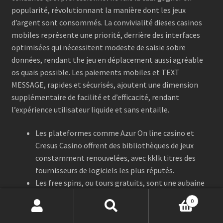
popularité, révolutionnant la manière dont les jeux
d’argent sont consommés. La convivialité dieses casinos
mobiles représente une priorité, derrière des interfaces
optimisées qui nécessitent modeste de saisie sobre
données, rendant the jeu en déplacement aussi agréable
os quais possible. Les paiements mobiles et TEXT
MESSAGE, rapides et sécurisés, ajoutent une dimension
supplémentaire de facilité et d’efficacité, rendant
l’expérience utilisateur liquide et sans entaille.
Les plateformes comme Azur On line casino et
Cresus Casino offrent des bibliothèques de jeux
constamment renouvelées, avec kklk titres des
fournisseurs de logiciels les plus réputés.
Les free spins, ou tours gratuits, sont une aubaine
pour les hobbyists de machines à sous.
0
Les outils d’auto-exclusion sont une bouée de
Otsi:
Otsi
sauvetage fill ceux qui sentent l’appel du” “tableau