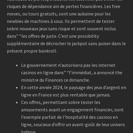
risques de dépendance ain de pertes financières. Les free
moves, ou tours gratuits, sont une aubaine pour les
newbies de machines à sous. Ils permettent de tester
sobre nouveaux jeux sans risque et sont souvent inclus
dans” “les offres de juste. C’est une possibility
supplémentaire de décrocher le jackpot sans puiser dans le
présent propre bankroll.
Le gouvernement n’autorisera pas les internet
casinos en ligne dans” “l’immédiat, a annoncé the
ministre du Finances ce dimanche.
En cette année 2024, le paysage des jeux d’argent en
ligne en France est plus rentable que jamais.
Ces offres, permettant sobre tester les
amusements avant un engagement financier, sont
l’exemple parfait de l’hospitalité des casinos en
ligne, soucieux d’offrir un avant-goût de leur univers
ludique.