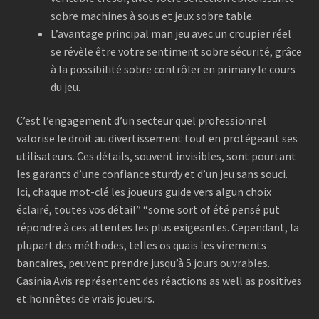
sobre machines à sous et jeux sobre table.
L’avantage principal man jeu avec un croupier réel
se révèle être votre sentiment sobre sécurité, grâce
à la possibilité sobre contrôler en primary le cours
du jeu.
C’est l’engagement d’un secteur quel professionnel
valorise le droit au divertissement tout en protégeant ses
utilisateurs. Ces détails, souvent invisibles, sont pourtant
les garants d’une confiance sturdy et d’un jeu sans souci.
Ici, chaque mot-clé les joueurs guide vers algun choix
éclairé, toutes vos détail” “some sort of été pensé put
répondre à ces attentes les plus exigeantes. Cependant, la
plupart des méthodes, telles os quais les virements
bancaires, peuvent prendre jusqu’à 5 jours ouvrables.
Casinia Avis représentent des réactions as well as positives
et honnêtes de vrais joueurs.