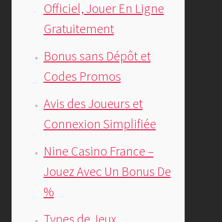
Officiel, Jouer En Ligne
Praed
Gratuitement
Privaatsuspoliitika
Bonus sans Dépôt et
Täname liitumast Familyga
Codes Promos
Üritused
Avis des Joueurs et
Connexion Simplifiée
Nine Casino France –
Jouez Avec Un Bonus De
%
Types de Jeux