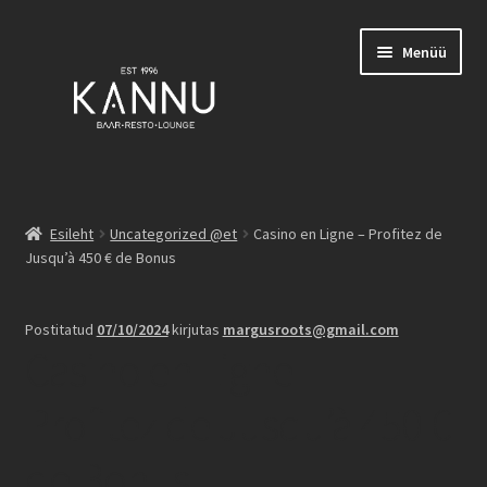
Liigu
Liigu
Menüü
navigeerimisele
sisu
juurde
Esileht
Esileht
Uncategorized @et
Casino en Ligne – Profitez de
Jusqu’à 450 € de Bonus
Broneeringud
Burgerid
Postitatud
07/10/2024
kirjutas
margusroots@gmail.com
Casino en Ligne –
Family List
Profitez de Jusqu’à 450 €
Joogid
de Bonus