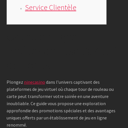
Service Clientèle
Casino en Ligne –
Profitez de Jusqu’à 450 €
de Bonus
Plongez
ninecasino
dans l’univers captivant des
plateformes de jeu virtuel où chaque tour de rouleau ou
carte peut transformer votre soirée en une aventure
inoubliable. Ce guide vous propose une exploration
approfondie des promotions spéciales et des avantages
uniques offerts par un établissement de jeu en ligne
renommé.