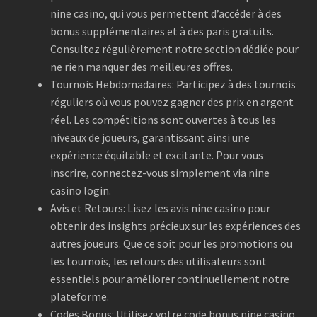
nine casino, qui vous permettent d’accéder à des
bonus supplémentaires et à des paris gratuits.
Consultez régulièrement notre section dédiée pour
ne rien manquer des meilleures offres.
Tournois Hebdomadaires: Participez à des tournois
réguliers où vous pouvez gagner des prix en argent
réel. Les compétitions sont ouvertes à tous les
niveaux de joueurs, garantissant ainsi une
expérience équitable et excitante. Pour vous
inscrire, connectez-vous simplement via nine
casino login.
Avis et Retours: Lisez les avis nine casino pour
obtenir des insights précieux sur les expériences des
autres joueurs. Que ce soit pour les promotions ou
les tournois, les retours des utilisateurs sont
essentiels pour améliorer continuellement notre
plateforme.
Codes Bonus: Utilisez votre code bonus nine casino