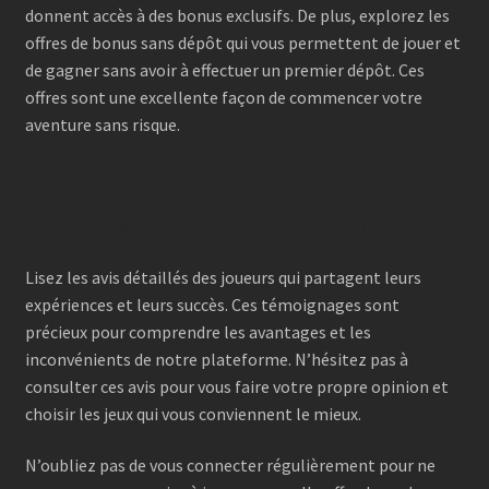
donnent accès à des bonus exclusifs. De plus, explorez les
offres de bonus sans dépôt qui vous permettent de jouer et
de gagner sans avoir à effectuer un premier dépôt. Ces
offres sont une excellente façon de commencer votre
aventure sans risque.
Avis et Expériences des Joueurs
Lisez les avis détaillés des joueurs qui partagent leurs
expériences et leurs succès. Ces témoignages sont
précieux pour comprendre les avantages et les
inconvénients de notre plateforme. N’hésitez pas à
consulter ces avis pour vous faire votre propre opinion et
choisir les jeux qui vous conviennent le mieux.
N’oubliez pas de vous connecter régulièrement pour ne