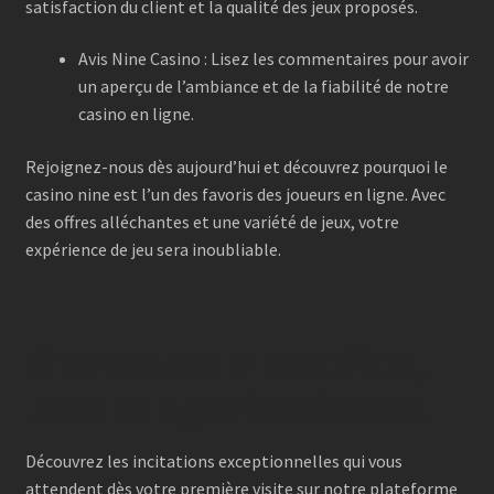
satisfaction du client et la qualité des jeux proposés.
Avis Nine Casino : Lisez les commentaires pour avoir
un aperçu de l’ambiance et de la fiabilité de notre
casino en ligne.
Rejoignez-nous dès aujourd’hui et découvrez pourquoi le
casino nine est l’un des favoris des joueurs en ligne. Avec
des offres alléchantes et une variété de jeux, votre
expérience de jeu sera inoubliable.
① Ninecasino ᐉ Site Officiel,
Jouer En Ligne Gratuitement
Découvrez les incitations exceptionnelles qui vous
attendent dès votre première visite sur notre plateforme