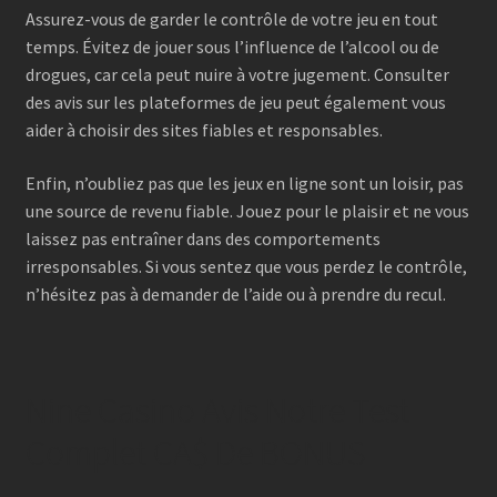
Assurez-vous de garder le contrôle de votre jeu en tout
temps. Évitez de jouer sous l’influence de l’alcool ou de
drogues, car cela peut nuire à votre jugement. Consulter
des avis sur les plateformes de jeu peut également vous
aider à choisir des sites fiables et responsables.
Enfin, n’oubliez pas que les jeux en ligne sont un loisir, pas
une source de revenu fiable. Jouez pour le plaisir et ne vous
laissez pas entraîner dans des comportements
irresponsables. Si vous sentez que vous perdez le contrôle,
n’hésitez pas à demander de l’aide ou à prendre du recul.
Nine Casino Avis Notre Test
Complet CA$ De BONUS