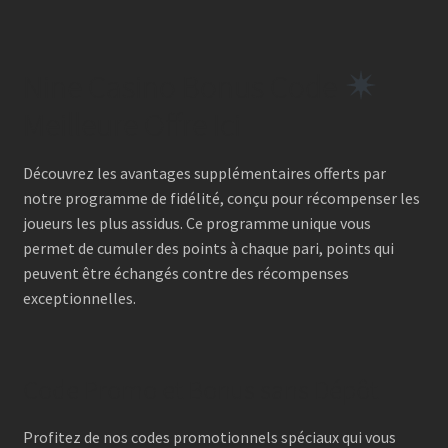
Nine Casino Bonus Code
Meilleure Offre Ici
Découvrez les avantages supplémentaires offerts par
notre programme de fidélité, conçu pour récompenser les
joueurs les plus assidus. Ce programme unique vous
permet de cumuler des points à chaque pari, points qui
peuvent être échangés contre des récompenses
exceptionnelles.
Code Promo et Bonus sans Dépôt
Profitez de nos codes promotionnels spéciaux qui vous