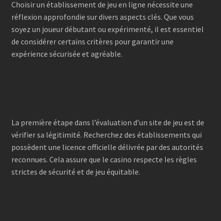
Choisir un établissement de jeu en ligne nécessite une
réflexion approfondie sur divers aspects clés. Que vous
soyez un joueur débutant ou expérimenté, il est essentiel
de considérer certains critères pour garantir une
expérience sécurisée et agréable.
Sécurité et Licence
La première étape dans l’évaluation d’un site de jeu est de
vérifier sa légitimité. Recherchez des établissements qui
possèdent une licence officielle délivrée par des autorités
reconnues. Cela assure que le casino respecte les règles
strictes de sécurité et de jeu équitable.
Offres de Bienvenue et Promotions