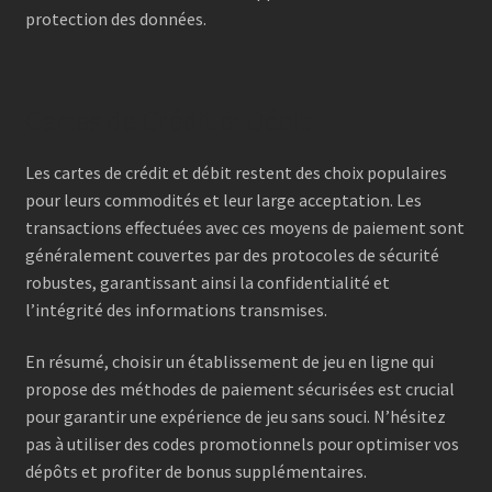
protection des données.
Cartes de Crédit et Débit
Les cartes de crédit et débit restent des choix populaires
pour leurs commodités et leur large acceptation. Les
transactions effectuées avec ces moyens de paiement sont
généralement couvertes par des protocoles de sécurité
robustes, garantissant ainsi la confidentialité et
l’intégrité des informations transmises.
En résumé, choisir un établissement de jeu en ligne qui
propose des méthodes de paiement sécurisées est crucial
pour garantir une expérience de jeu sans souci. N’hésitez
pas à utiliser des codes promotionnels pour optimiser vos
dépôts et profiter de bonus supplémentaires.