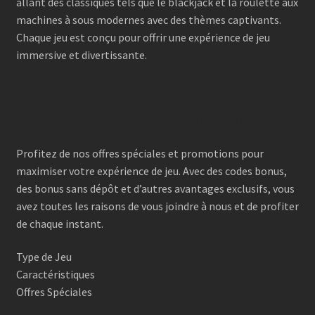
allant des classiques tels que le blackjack et la roulette aux
machines à sous modernes avec des thèmes captivants.
Chaque jeu est conçu pour offrir une expérience de jeu
immersive et divertissante.
Offres Spéciales et Promotions
Profitez de nos offres spéciales et promotions pour
maximiser votre expérience de jeu. Avec des codes bonus,
des bonus sans dépôt et d’autres avantages exclusifs, vous
avez toutes les raisons de vous joindre à nous et de profiter
de chaque instant.
Type de Jeu
Caractéristiques
Offres Spéciales