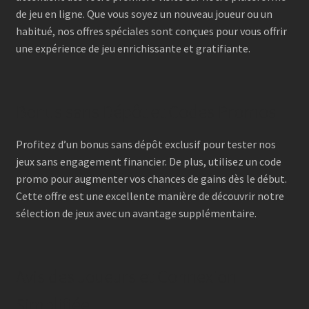
de jeu en ligne. Que vous soyez un nouveau joueur ou un
habitué, nos offres spéciales sont conçues pour vous offrir
une expérience de jeu enrichissante et gratifiante.
Bonus sans Dépôt et Codes Promos
Profitez d’un bonus sans dépôt exclusif pour tester nos
jeux sans engagement financier. De plus, utilisez un code
promo pour augmenter vos chances de gains dès le début.
Cette offre est une excellente manière de découvrir notre
sélection de jeux avec un avantage supplémentaire.
Avis des Joueurs et Connexion
Simplifiée