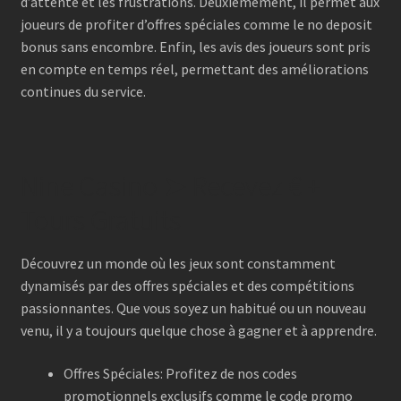
d’attente et les frustrations. Deuxièmement, il permet aux
joueurs de profiter d’offres spéciales comme le no deposit
bonus sans encombre. Enfin, les avis des joueurs sont pris
en compte en temps réel, permettant des améliorations
continues du service.
Nine Casino ➤ Recevez € +
Tours Gratuits
Découvrez un monde où les jeux sont constamment
dynamisés par des offres spéciales et des compétitions
passionnantes. Que vous soyez un habitué ou un nouveau
venu, il y a toujours quelque chose à gagner et à apprendre.
Offres Spéciales: Profitez de nos codes
promotionnels exclusifs comme le code promo