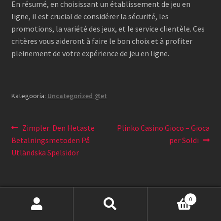
En résumé, en choisissant un établissement de jeu en
ligne, il est crucial de considérer la sécurité, les
promotions, la variété des jeux, et le service clientèle. Ces
critères vous aideront à faire le bon choix et à profiter
pleinement de votre expérience de jeu en ligne.
Kategooria:
Uncategorized @et
Navigeerimine
Eelmine
Järgmine
Zimpler: Den Hetaste
Plinko Casino Gioco – Gioca
postitus:
postitus:
Betalningsmetoden På
per Soldi
Utländska Spelsidor
0
Otsi:
Otsi