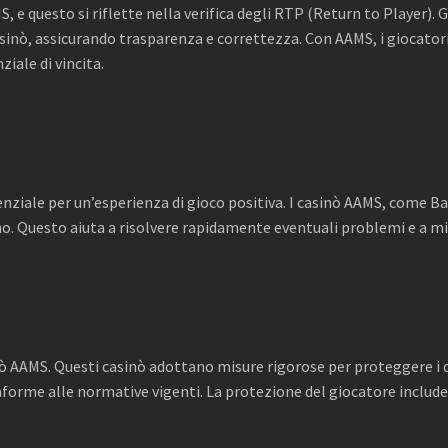
, e questo si riflette nella verifica degli RTP (Return to Player). 
 casinò, assicurando trasparenza e correttezza. Con AAMS, i giocato
iale di vincita.
essenziale per un’esperienza di gioco positiva. I casinò AAMS, come
ono. Questo aiuta a risolvere rapidamente eventuali problemi e a mi
nò AAMS. Questi casinò adottano misure rigorose per proteggere i da
forme alle normative vigenti. La protezione del giocatore include