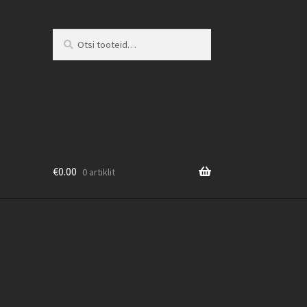
Otsi:
Otsi
€
0.00
0 artiklit
ü