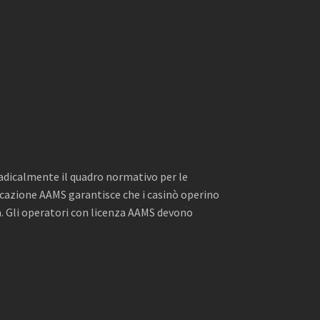
radicalmente il quadro normativo per le
ficazione AAMS garantisce che i casinò operino
ta. Gli operatori con licenza AAMS devono