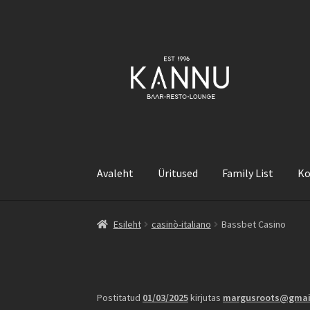
Liigu
Liigu
navigeerimisele
sisu
juurde
Avaleht
Üritused
Family List
Ko
Esileht
Broneeringud
Burgerid
Family List
Jo
Esileht
casinò-italiano
Bassbet Casino
Müügitingimused
Ostukorv
Pitsad
Pood
Prae
Postitatud
01/03/2025
kirjutas
margusroots@gmai