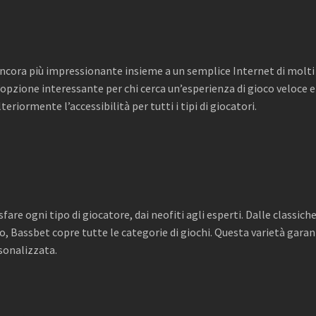
cora più impressionante insieme a un semplice Internet di molti gio
opzione interessante per chi cerca un’esperienza di gioco veloce e s
eriormente l’accessibilità per tutti i tipi di giocatori.
fare ogni tipo di giocatore, dai neofiti agli esperti. Dalle classiche
ivo, Bassbet copre tutte le categorie di giochi. Questa varietà gara
sonalizzata.