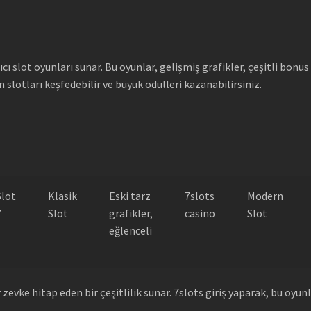
 slot oyunları sunar. Bu oyunlar, gelişmiş grafikler, çeşitli bonus
 slotları keşfedebilir ve büyük ödülleri kazanabilirsiniz.
Slot
Klasik
Eski tarz
7slots
Modern
7
Slot
grafikler,
casino
Slot
eğlenceli
 zevke hitap eden bir çeşitlilik sunar. 7slots giriş yaparak, bu oyu