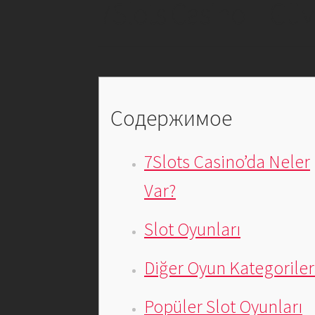
7Slots Casino – Güv
Содержимое
7Slots Casino’da Neler
Var?
Slot Oyunları
Diğer Oyun Kategoriler
Popüler Slot Oyunları