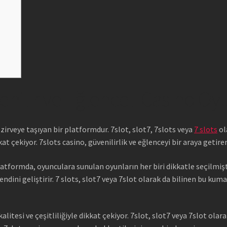
enilir ve Eğlenceli Casino Oy
zirveye taşıyan bir platformdur. 7slot, slot7, 7slots veya
7 slots
ol
kkat çekiyor. 7slots casino, güvenilirlik ve eğlenceyi bir araya getir
platformda, oyunculara sunulan oyunların her biri dikkatle seçilmişt
endini geliştirir. 7 slots, slot7 veya 7slot olarak da bilinen bu k
litesi ve çeşitliliğiyle dikkat çekiyor. 7slot, slot7 veya 7slot ola