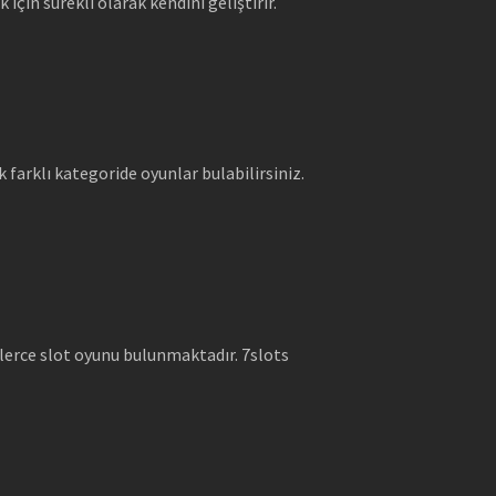
için sürekli olarak kendini geliştirir.
 farklı kategoride oyunlar bulabilirsiniz.
üzlerce slot oyunu bulunmaktadır. 7slots