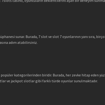
. 7slots casino, oyuncuların beklentilerini aşan bir deneyim sunmak 
ar?
phanesi sunar. Burada, 7 slot ve slot 7 oyunlarının yanı sıra, birçok
sına adım atabilirsiniz.
n popüler kategorilerinden biridir. Burada, her zevke hitap eden y
tlar ve jackpot slotlar gibi farklı türde oyunlar sunulmaktadır.