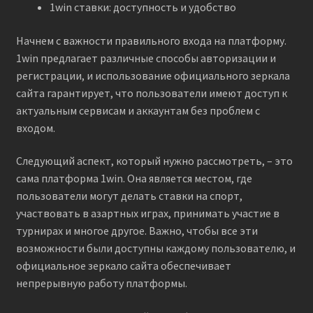
1win ставки: доступность и удобство
Начнем с важности правильного входа на платформу.
1win предлагает различные способы авторизации и
регистрации, и использование официального зеркала
сайта гарантирует, что пользователи имеют доступ к
актуальным сервисам и аккаунтам без проблем с
входом.
Следующий аспект, который нужно рассмотреть, – это
сама платформа 1win. Она является местом, где
пользователи могут делать ставки на спорт,
участвовать в азартных играх, принимать участие в
турнирах и многое другое. Важно, чтобы все эти
возможности были доступны каждому пользователю, и
официальное зеркало сайта обеспечивает
непрерывную работу платформы.