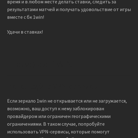
время и в любом месте делать ставки, следить за
результатами матчей и получать удовольствие от игры
вместе с бк 1win!
Удачи в ставках!
Промокод 1WIN
Используйте VPN-сервисы
Если зеркало 1win не открывается или не загружается,
возможно, ваш доступ к нему заблокирован
провайдером или ограничен географическими
ограничениями. В таком случае, попробуйте
использовать VPN-сервисы, которые помогут