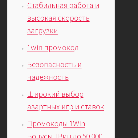
Стабильная работа и
Praed
высокая скорость
Privaatsuspoliitika
загрузки
Täname liitumast Familyga
1win промокод
Üritused
Безопасность и
надежность
Широкий выбор
азартных игр и ставок
Промокоды 1Win
Бонусы 1Вин до 50 000