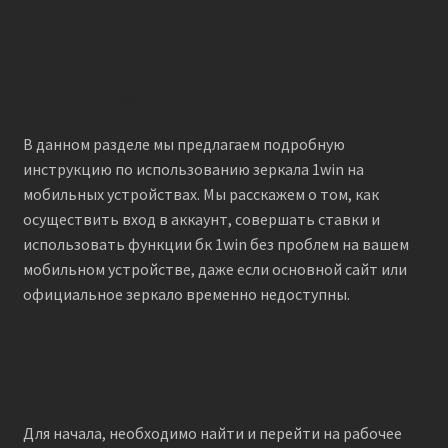
активируйте действующие
промокоды и играйте
бонусами в 1win KZ
В данном разделе мы предлагаем подробную
инструкцию по использованию зеркала 1win на
мобильных устройствах. Мы расскажем о том, как
осуществить вход в аккаунт, совершать ставки и
использовать функции бк 1win без проблем на вашем
мобильном устройстве, даже если основной сайт или
официальное зеркало временно недоступны.
Шаг 1: Переход на зеркало
Для начала, необходимо найти и перейти на рабочее