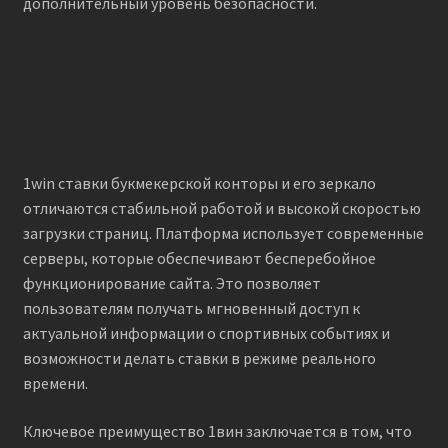
дополнительный уровень безопасности.
Стабильная работа и высокая
скорость загрузки
1win ставки букмекерской конторы и его зеркало
отличаются стабильной работой и высокой скоростью
загрузки страниц. Платформа использует современные
серверы, которые обеспечивают бесперебойное
функционирование сайта. Это позволяет
пользователям получать мгновенный доступ к
актуальной информации о спортивных событиях и
возможности делать ставки в режиме реального
времени.
Ключевое преимущество 1вин заключается в том, что