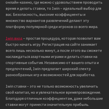
онлайн-казино, где можно с удовольствием проводить
время и делать ставки, то 1win – идеальный выбор для
вас. Безопасность, высокие коэффициенты и
множество вариантов развлечений делают эту
платформу популярной среди игроков со всего мира.
1win вход
– простая процедура, которая позволит вам
быстро начать игру. Регистрация на сайте занимает
всего лишь несколько минут, а после этого вы сможете
наслаждаться азартными играми и делать ставки на
спортивные события. Независимо от вашего опыта и
предпочтений, 1win предлагает широкий спектр
разнообразных игр и возможностей для заработка.
1win ставки – это не только возможность увеличить
свой капитал, но и увлекательное времяпровождение.
Благодаря отличным коэффициентам, даже небольшие
ставки могут принести значительную прибыль.