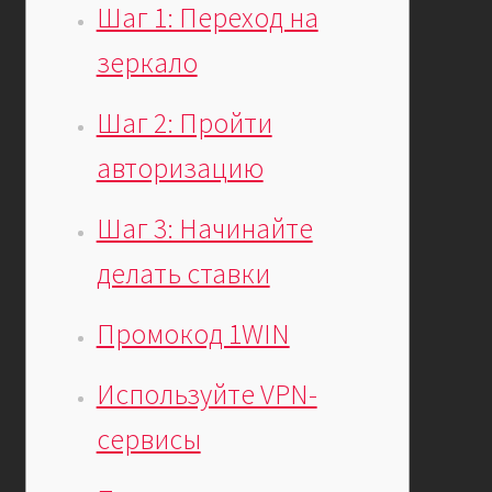
Шаг 1: Переход на
зеркало
Шаг 2: Пройти
авторизацию
Шаг 3: Начинайте
делать ставки
Промокод 1WIN
Используйте VPN-
сервисы