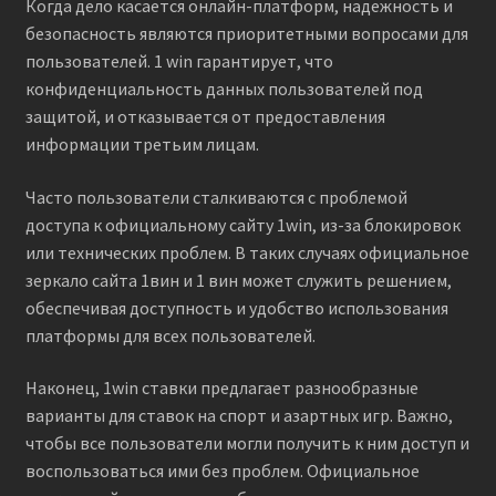
Когда дело касается онлайн-платформ, надежность и
безопасность являются приоритетными вопросами для
пользователей. 1 win гарантирует, что
конфиденциальность данных пользователей под
защитой, и отказывается от предоставления
информации третьим лицам.
Часто пользователи сталкиваются с проблемой
доступа к официальному сайту 1win, из-за блокировок
или технических проблем. В таких случаях официальное
зеркало сайта 1вин и 1 вин может служить решением,
обеспечивая доступность и удобство использования
платформы для всех пользователей.
Наконец, 1win ставки предлагает разнообразные
варианты для ставок на спорт и азартных игр. Важно,
чтобы все пользователи могли получить к ним доступ и
воспользоваться ими без проблем. Официальное