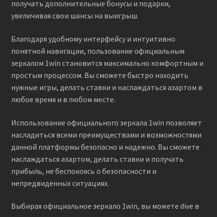
получать дополнительные бонусы и подарки,
увеличивая свои шансы на выигрыш.
Благодаря удобному интерфейсу и интуитивно
понятной навигации, пользование официальным
зеркалом 1win становится максимально комфортным и
простым процессом. Вы сможете быстро находить
нужные игры, делать ставки и наслаждаться азартом в
любое время и в любом месте.
Использование официального зеркала 1win позволяет
насладиться всеми преимуществами и возможностями
данной платформы безопасно и надежно. Вы сможете
наслаждаться азартом, делать ставки и получать
прибыль, не беспокоясь о безопасности и
непредвиденных ситуациях.
Выбирая официальное зеркало 1win, вы можете dive в