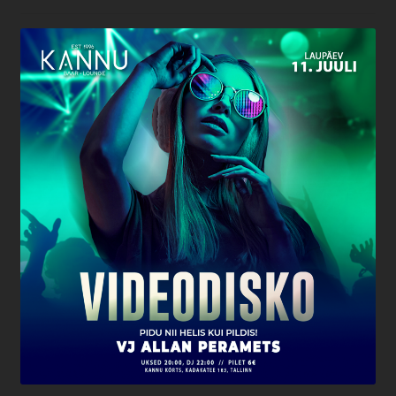
Kannu family confirmation
Kassa
Kontakt
Magustoidud
Menüü
Müügitingimused
Ostukorv
Pitsad
Pood