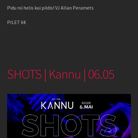
Pidu nii helis kui pildis! VJ Allan Peramets
Praed
PILET 6€
Privaatsuspoliitika
Täname liitumast Familyga
Üritused
SHOTS | Kannu | 06.05